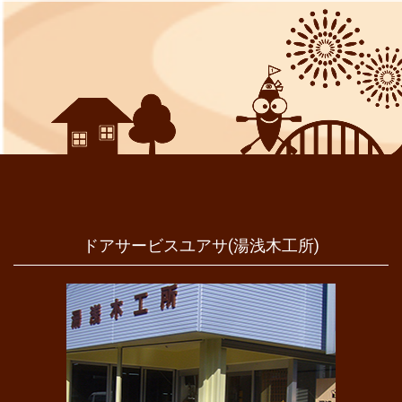
ドアサービスユアサ(湯浅木工所)