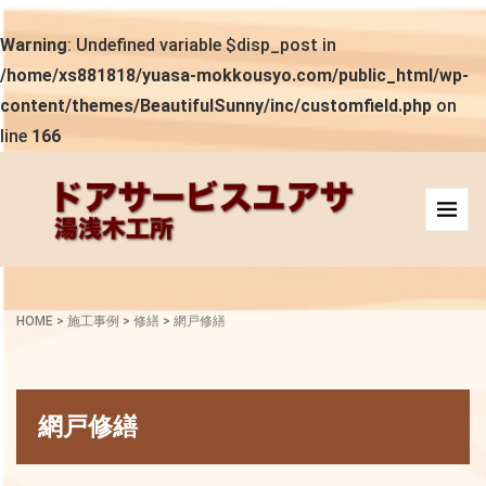
Warning
: Undefined variable $disp_post in
/home/xs881818/yuasa-mokkousyo.com/public_html/wp-
content/themes/BeautifulSunny/inc/customfield.php
on
line
166
HOME
>
施工事例
>
修繕
>
網戸修繕
網戸修繕