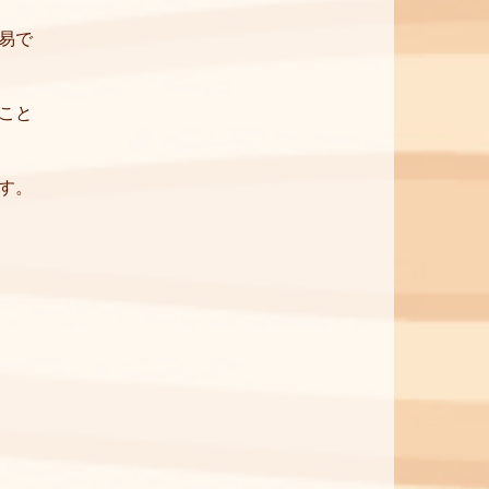
易で
こと
す。