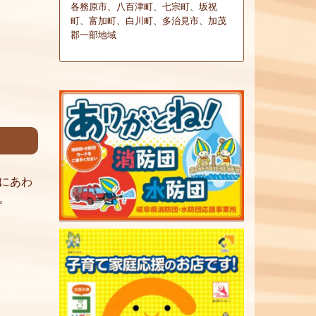
各務原市、八百津町、七宗町、坂祝
町、富加町、白川町、多治見市、加茂
郡一部地域
にあわ
。