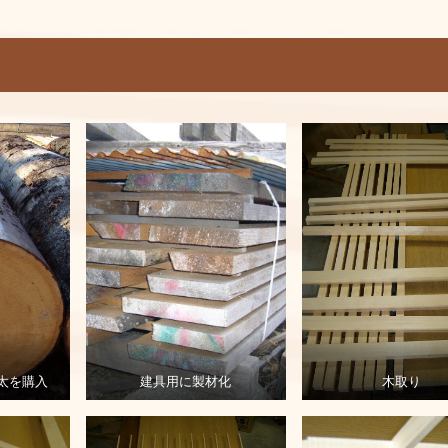
太を購入
建具用に製材化
木取り